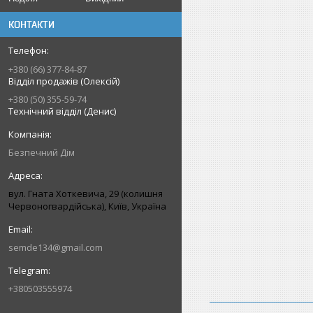
КОНТАКТИ
+380 (66) 377-84-87
Відділ продажів (Олексій)
+380 (50) 355-59-74
Технічний відділ (Денис)
Безпечний Дім
вул. Гната Хоткевича, 29 (колишня
Червоногвардійська), Київ, Україна
semde134@gmail.com
+380503555974