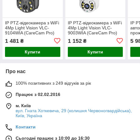
IP PTZ-відеокамера з WiFi
IP PTZ-відеокамера з WiFi
IP P
4Mp Light Vision VLC-
4Mp Light Vision VLC-
авто
9104WIA (CareCam Pro)
9003WIA (CareCam Pro)
прож
f=4mm, ІЧ+LED-
f=4mm, ІЧ+LED-
пан
1 481
1 152
5 9
₴
₴
підсвічування, з
підсвічування, з
Ligh
мікрофоном (75-00355)
мікрофоном (75-00356)
103
Купити
Купити
(Lam
Про нас
100% позитивних з 249 відгуків за рік
Працює з 02.02.2016
м. Київ
вул. Гната Хоткевича, 29 (колишня Червоногвардійська),
Київ, Україна
Контакти
Сьогодні працює з 10:00 до 16:30