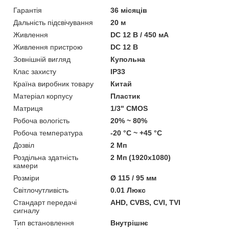
Гарантія
36 місяців
Дальність підсвічування
20 м
Живлення
DC 12 В / 450 мА
Живлення пристрою
DC 12 В
Зовнішній вигляд
Купольна
Клас захисту
IP33
Країна виробник товару
Китай
Матеріал корпусу
Пластик
Матриця
1/3" CMOS
Робоча вологість
20% ~ 80%
Робоча температура
-20 °C ~ +45 °C
Дозвіл
2 Мп
Роздільна здатність
2 Мп (1920x1080)
камери
Розміри
Ø 115 / 95 мм
Світлочутливість
0.01 Люкс
Стандарт передачі
AHD, CVBS, CVI, TVI
сигналу
Тип встановлення
Внутрішнє