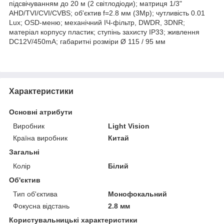
підсвічуванням до 20 м (2 світлодіоди); матриця 1/3"
AHD/TVI/CVI/CVBS; об'єктив f=2.8 мм (3Mр); чутливість 0.01
Lux; OSD-меню; механічний ІЧ-фільтр, DWDR, 3DNR;
матеріал корпусу пластик; ступінь захисту IP33; живлення
DC12V/450mA; габаритні розміри Ø 115 / 95 мм
Характеристики
Основні атрибути
Виробник
Light Vision
Країна виробник
Китай
Загальні
Колір
Білий
Об'єктив
Тип об'єктива
Монофокальний
Фокусна відстань
2.8 мм
Користувальницькі характеристики