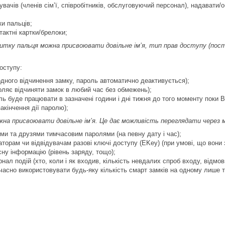
увачів (членів сім’ї, співробітників, обслуговуючий персонал), надавати
ки пальців;
тактні картки/брелоки;
битку пальця можна присвоювати довільне ім’я, тип прав доступу (пост
оступу:
одного відчинення замку, пароль автоматично деактивується);
ляє відчиняти замок в любий час без обмежень);
ь буде працювати в зазначені години і дні тижня до того моменту поки В
закінчення дії паролю);
на присвоювати довільне ім’я. Це дає можливість переглядати через моб
ями та друзями тимчасовим паролями (на певну дату і час);
торам чи відвідувачам разові ключі доступу (EKey) (при умові, що вони 
ну інформацію (рівень заряду, тощо);
нал подій (хто, коли і як входив, кількість невдалих спроб входу, відмови
часно використовувати будь-яку кількість смарт замків на одному лише 