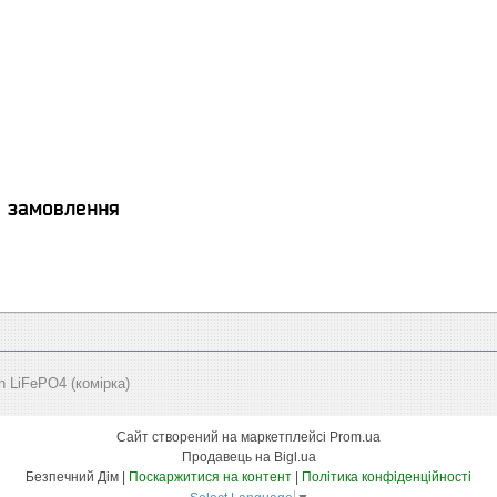
я замовлення
LiFePO4 (комірка)
Сайт створений на маркетплейсі
Prom.ua
Продавець на Bigl.ua
Безпечний Дім |
Поскаржитися на контент
|
Політика конфіденційності