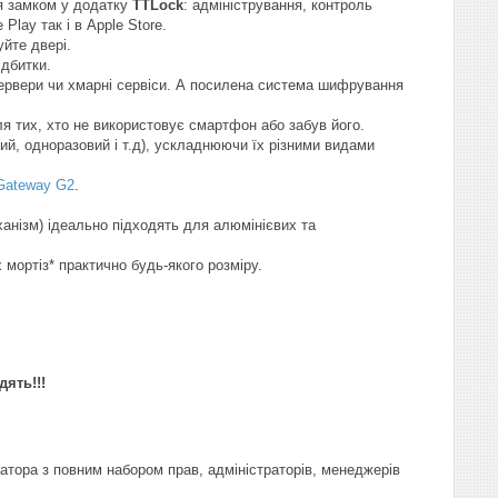
я замком у додатку
TTLock
: адміністрування, контроль
Play так і в Apple Store.
йте двері.
ідбитки.
і сервери чи хмарні сервіси. А посилена система шифрування
для тих, хто не використовує смартфон або забув його.
ий, одноразовий і т.д), ускладнюючи їх різними видами
Gateway G2
.
ханізм) ідеально підходять для алюмінієвих та
мортіз* практично будь-якого розміру.
дять!!!
атора з повним набором прав, адміністраторів, менеджерів