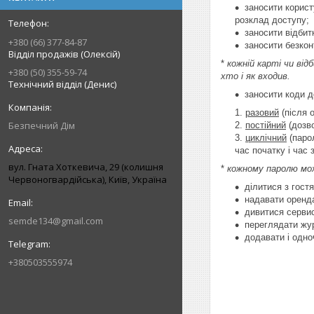
заносити корист
розклад доступу;
заносити відбит
+380 (66) 377-84-87
заносити безкон
Відділ продажів (Олексій)
*
кожній карті чи від
+380 (50) 355-59-74
хто і як входив.
Технічний відділ (Денис)
заносити коди д
разовий
(після 
Безпечний Дім
постійний
(дозво
циклічний
(парол
час початку і час 
вул. Гната Хоткевича, 29 (колишня
*
кожному паролю мож
Червоногвардійська), Київ, Україна
ділитися з гост
надавати оренда
дивитися сервис
semde134@gmail.com
переглядати жур
додавати і одно
+380503555974