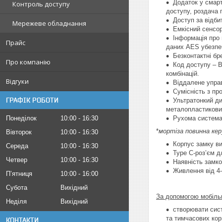
Додаток у смар
Контроль доступу
доступу, роздача п
Доступ за відби
Мережеве обладнання
Емкісний сенсор
Інформація про 
Прайс
даних AES убезпеч
Безконтактні бр
Про компанію
Код доступу – В
комбінацій.
Відгуки
Віддалене упра
Сумісність з пр
ГРАФІК РОБОТИ
Ультратонкий ди
металопластикови
Понеділок
10:00
16:30
Рухома система 
*
мортіза повинна ке
Вівторок
10:00
16:30
Корпус замку ви
Середа
10:00
16:30
Type C-роз’єм д
Четвер
10:00
16:30
Наявність замко
Живлення від 4-
Пʼятниця
10:00
16:00
Субота
Вихідний
За допомогою мобіль
Неділя
Вихідний
створювати сист
та тимчасових кор
КОНТАКТИ