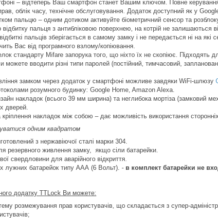
тфоні – відтеперь Ваш смартфон станет Вашим ключом. Повне керуванн
рав, облік часу, технічне обслуговування. Додаток доступний як у Google 
тком пальцю – одним дотиком активуйте біометричний сенсор та розблоку
 відбитку пальця з антибліковою поверхнею, на котрій не залишаються в
відбиткі пальців зберігається в самому замку і не передається ні на як
ить Вас від програмного взлому/копіювання.
елок стандарту Mifare запорука того, що ніхто їх не скопіює. Підходять 
и можете вводити різні типи паролей (постійний, тимчасовий, запланован
вління замком через додаток у смартфоні можливе завдяки WiFi-шлюзу
отоколами розумного будинку: Google Home, Amazon Alexa.
зайн накладок (всього 39 мм ширина) та неглибока мортіза (замковий ме
х дверей.
кріплення накладок між собою – дає можливість використання сторонніх 
руватися одним квадратом
готовлений з нержавіючої сталі марки 304.
ля резервного живлення замку, якщо сіли батарейки.
вої свердловини для аварійного відкриття.
х лужних батарейок типу ААА (6 Вольт). -
в комплект батарейки не вхо
ного додатку TTLock Ви можете:
ему розмежування прав користувачів, що складається з супер-адміністр
истувачів;