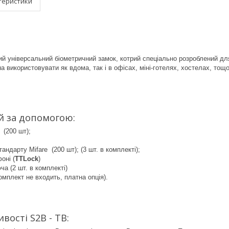
теристики
й універсальний біометричний замок, котрий спеціально розроблений дл
 використовувати як вдома, так і в офісах, міні-готелях, хостелах, тощо
й за допомогою:
 (200 шт);
андарту Mifare (200 шт); (3 шт. в комплекті);
оні (
TTLock
)
ча (2 шт. в комплекті)
омплект не входить, платна опція).
вості S2B - TB: