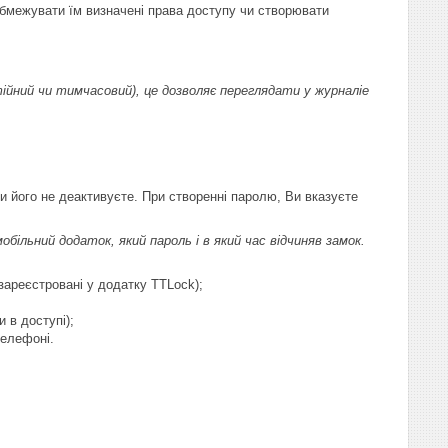
/обмежувати їм визначені права доступу чи створювати
ійний чи тимчасовий), це дозволяє переглядати у журналіе
и його не деактивуєте. При створенні паролю, Ви вказуєте
ільний додаток, який пароль і в який час відчиняв замок.
зареєстровані у додатку TTLock);
 в доступі);
телефоні.