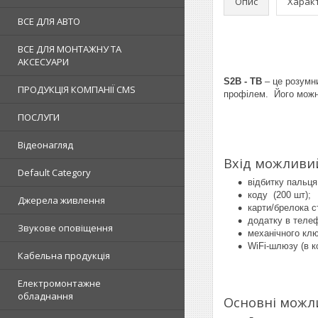
Опис
Харак
ВСЕ ДЛЯ АВТО
ВСЕ ДЛЯ МОНТАЖНУ ТА
АКСЕСУАРИ
S2B - TB
– це розумни
ПРОДУКЦІЯ КОМПАНІЇ CMS
профілем. Його можна
ПОСЛУГИ
Відеонагляд
Вхід можливи
Default Category
відбитку пальця
коду (200 шт);
Джерела живлення
карти/брелока ст
додатку в телеф
Звукове оповіщення
механічного клю
WiFi-шлюзу (в к
Кабельна продукція
Електромонтажне
обладнання
Основні можли