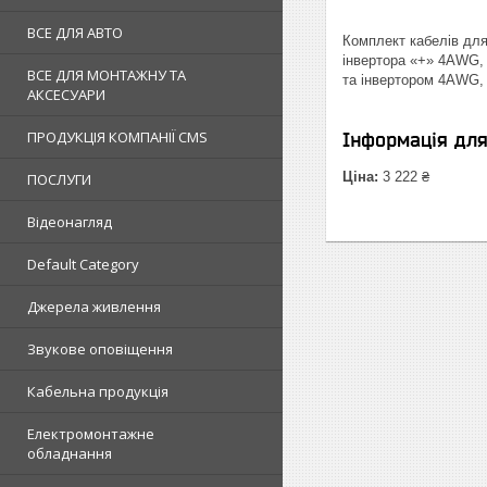
ВСЕ ДЛЯ АВТО
Комплект кабелів для
інвертора «+» 4AWG, 
ВСЕ ДЛЯ МОНТАЖНУ ТА
та інвертором 4AWG, 
АКСЕСУАРИ
ПРОДУКЦІЯ КОМПАНІЇ CMS
Інформація дл
Ціна:
3 222 ₴
ПОСЛУГИ
Відеонагляд
Default Category
Джерела живлення
Звукове оповіщення
Кабельна продукція
Електромонтажне
обладнання