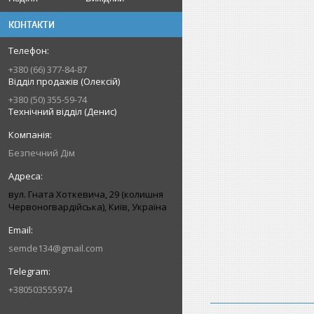
КОНТАКТИ
+380 (66) 377-84-87
Відділ продажів (Олексій)
+380 (50) 355-59-74
Технічний відділ (Денис)
Безпечний Дім
вул. Гната Хоткевича, 29 (колишня
Червоногвардійська), Київ, Україна
semde134@gmail.com
+380503555974