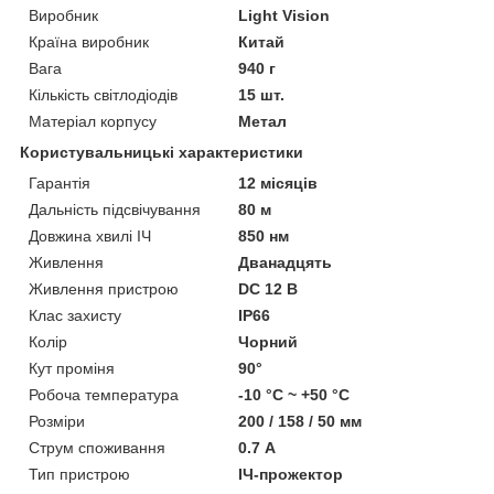
Виробник
Light Vision
Країна виробник
Китай
Вага
940 г
Кількість світлодіодів
15 шт.
Матеріал корпусу
Метал
Користувальницькі характеристики
Гарантія
12 місяців
Дальність підсвічування
80 м
Довжина хвилі ІЧ
850 нм
Живлення
Дванадцять
Живлення пристрою
DC 12 В
Клас захисту
IP66
Колір
Чорний
Кут проміня
90°
Робоча температура
-10 °C ~ +50 °C
Розміри
200 / 158 / 50 мм
Струм споживання
0.7 А
Тип пристрою
ІЧ-прожектор