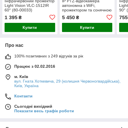
Інфрачервоний прожектор
IP PTZ-відеокамера
Інфр
Light Vision VLC-1512IR
автономна з WiFi,
Ligh
60° (80-00033)
прожектором та сонячною
90° 
панеллю 3Mp+3Mp+3Mp
1 395
5 450
755
₴
₴
Light Vision VLC-
1223WIL/3C (Lamp+Solar)
Купити
Купити
f=4mm,
Про нас
100% позитивних з 249 відгуків за рік
Працює з 02.02.2016
м. Київ
вул. Гната Хоткевича, 29 (колишня Червоногвардійська),
Київ, Україна
Контакти
Сьогодні вихідний
Показати весь графік роботи