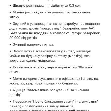
Швидке розпізнавання відбитку за 0,3 сек.
Можна розблокувати за допомогою механічного
ключу.
Зручний в установці, так як не потребує прокладання
додаткових дротів (працює від 4 батарейок типу АА).
Батарейки не входять в комплект.
Ресурс батарейок:
20 000 відкриттів.
Змінний напрямок ручки.
Замок можна встановлювати у вигляді накладки
майже на будь-яку запірну систему (мортізу), яка
керується одним квадратом.
Встановлюється на двері товщиною від 30мм до
80мм.
Може використовуватися як в офісах, так і в готелях,
хостелах, квартирах, приватних будинках.
Функція “Автоматичне блокування” та “Вільний
прохід”.
Перемикач "Повне блокування замку" (на внутрішній
панелі) - розблокування замку тільки за
допомогою смартфону через мобільний додаток