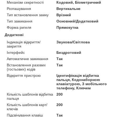
Механізм секретності
Кодовий, Біометричний
Розташування
Вертикальне
Тип встановлення замку
Врізний
Тип замикання
Основний/Додатковий
Форма ригеля
Прямокутна
Додаткові
Індикація відкриття/
Звукова/Світлова
закриття
Інтерфейс
Бездротовий
Автоматичне замикання
Так
Встановлення разових
Так
(гостьових) кодів
Відкриття пристрою
Ідентифікація відбитка
пальця, Кодонаборною
клавіатурою, З мобільного
телефону, Ключем
Кількість шаблонів відбитка
200
пальця
Кількість шаблонів карт/
200
ключів
Підсвічування клавіш
Так