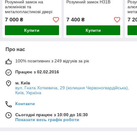
Розумний замок на
Розумний замок H31B
Розу
алюмінієві та
алюм
металопластикові двері
мета
S32
S2B
7 000
7 400
7 2
₴
₴
Купити
Купити
Про нас
100% позитивних з 249 відгуків за рік
Працює з 02.02.2016
м. Київ
вул. Гната Хоткевича, 29 (колишня Червоногвардійська),
Київ, Україна
Контакти
Сьогодні працює з 10:00 до 16:30
Показати весь графік роботи