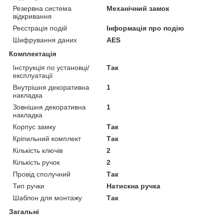
Резервна система
Механічний замок
відкривання
Реєстрація подій
Інформація про подію
Шифрування даних
AES
Комплектація
Інструкція по установці/
Так
експлуатації
Внутрішня декоративна
1
накладка
Зовнішня декоративна
1
накладка
Корпус замку
Так
Кріпильний комплект
Так
Кількість ключів
2
Кількість ручок
2
Провід сполучний
Так
Тип ручки
Натискна ручка
Шаблон для монтажу
Так
Загальні