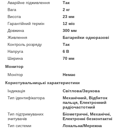
Аварійне підживлення
Так
Вага
2 кг
Висота
23 мм
Гарантійний термін
12 міс
Довжина
300 мм
Живлення
Батарейки одноразові
Контроль розряду
Так
Напруга
6 В
Ширина
70 мм
Монитор
Монітор
Немає
Користувальницькі характеристики
Індикація
Світлова/Звукова
Тип ідентифікатора
Механічний, Відбиток
пальця, Електронний
радіочастотний
Тип підтримуваних
Біометричні, Механічні,
зчитувачів
Електронні безконтактні
Тип системи
Локальна/Мережна