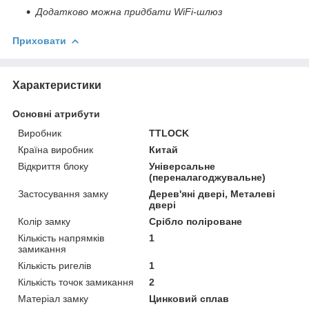
Додатково можна придбати WiFi-шлюз
Приховати
Характеристики
Основні атрибути
Виробник
TTLOCK
Країна виробник
Китай
Відкриття блоку
Універсальне
(переналагоджувальне)
Застосування замку
Дерев'яні двері, Металеві
двері
Колір замку
Срібло поліроване
Кількість напрямків
1
замикання
Кількість ригелів
1
Кількість точок замикання
2
Матеріал замку
Цинковий сплав