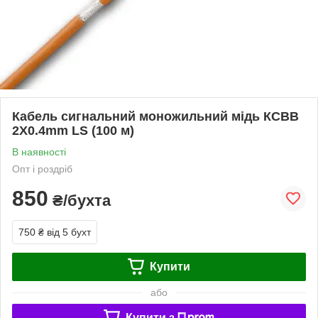
Кабель сигнальний моножильний мідь КСВВ
2X0.4mm LS (100 м)
В наявності
Опт і роздріб
850
₴/бухта
750 ₴
від 5 бухт
Купити
або
Купити з