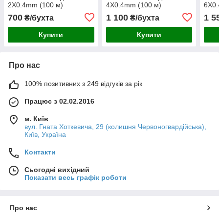
2X0.4mm (100 м)
4X0.4mm (100 м)
6X0.
700
1 100
1 5
₴/бухта
₴/бухта
Купити
Купити
Про нас
100% позитивних з 249 відгуків за рік
Працює з 02.02.2016
м. Київ
вул. Гната Хоткевича, 29 (колишня Червоногвардійська),
Київ, Україна
Контакти
Сьогодні вихідний
Показати весь графік роботи
Про нас