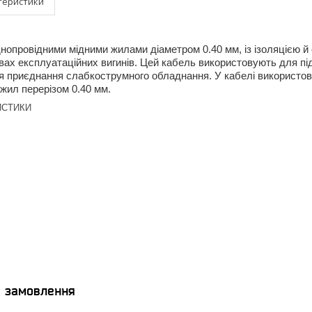
теристики
нопровідними мідними жилами діаметром 0.40 мм, із ізоляцією й
ах експлуатаційних вигинів. Цей кабель використовують для під
я приєднання слабкострумного обладнання. У кабелі використов
жил перерізом 0.40 мм.
ИСТИКИ
я замовлення