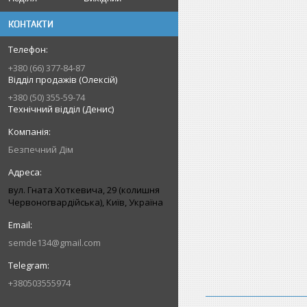
КОНТАКТИ
+380 (66) 377-84-87
Відділ продажів (Олексій)
+380 (50) 355-59-74
Технічний відділ (Денис)
Безпечний Дім
вул. Гната Хоткевича, 29 (колишня
Червоногвардійська), Київ, Україна
semde134@gmail.com
+380503555974