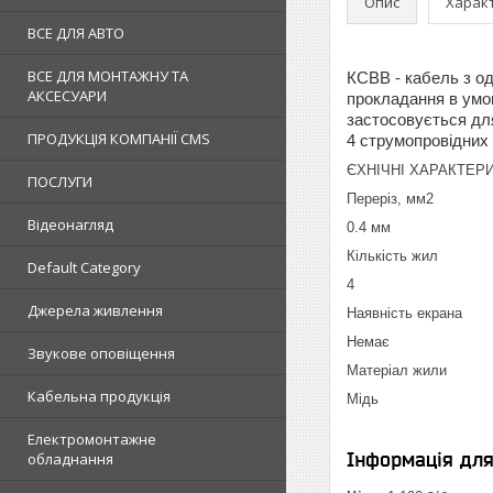
Опис
Харак
ВСЕ ДЛЯ АВТО
ВСЕ ДЛЯ МОНТАЖНУ ТА
КСВВ - кабель з од
АКСЕСУАРИ
прокладання в умов
застосовується дл
ПРОДУКЦІЯ КОМПАНІЇ CMS
4 струмопровідних 
ЄХНІЧНІ ХАРАКТЕР
ПОСЛУГИ
Переріз, мм2
Відеонагляд
0.4 мм
Кількість жил
Default Category
4
Джерела живлення
Наявність екрана
Немає
Звукове оповіщення
Матеріал жили
Кабельна продукція
Мідь
Електромонтажне
Інформація дл
обладнання