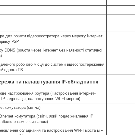
а для роботи відеореєстратора через мережу Інтернет
ервісу P2P
у DDNS (робота через інтернет без наявності статичної
)
аленого робочого місця до системи відеоспостереження
обхідного ПЗ.
ережа та налаштування IP-обладнання
ове настроювання роутера (Настроювання інтернет-
 IP- адресація, налаштування WI-FI мережі)
et комутатора (світча)
hernet комутатора (світч, який подає живлення IP
абелю разом із сигналом)
становлення обладнання та настроювання WI-FI моста між