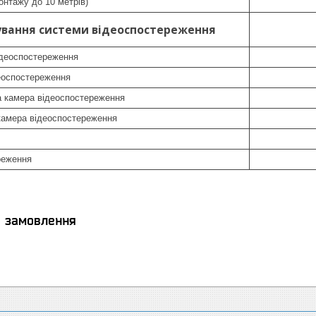
онтажу до 10 метрів)
ування системи відеоспостереження
ідеоспостереження
еоспостереження
а камера відеоспостереження
камера відеоспостереження
реження
я замовлення