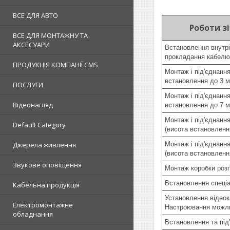
ВСЕ ДЛЯ АВТО
Роботи з
ВСЕ ДЛЯ МОНТАЖНУ ТА
АКСЕСУАРИ
Встановлення внутріш
прокладання кабелю
ПРОДУКЦІЯ КОМПАНІЇ CMS
Монтаж і під'єднанн
встановлення до 3 м
ПОСЛУГИ
Монтаж і під'єднанн
Відеонагляд
встановлення до 7 м
Монтаж і під'єднанн
Default Category
(висота встановленн
Джерела живлення
Монтаж і під'єднанн
(висота встановленн
Звукове оповіщення
Монтаж коробки розп
Встановлення спеціа
Кабельна продукція
Установлення відеок
Електромонтажне
Настроювання можлив
обладнання
Встановлення та під