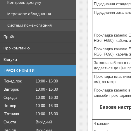
Контроль доступу
Під'єднання стандар
Під'єднання загальн
Мережеве обладнання
Системи пожежогасіння
Прокладка кабелю Et
Прайс
RG6, F690), кабель 
Про компанію
Прокладка кабелю Et
RG6, F690), кабель 
Відгуки
Затяжка кабелю в пл
додається до ціни п
ГРАФІК РОБОТИ
Прокладка пластиков
Понеділок
10:00
16:30
см), за метр
Вівторок
10:00
16:30
Прокладка кабелю в 
способи прокладання
Середа
10:00
16:30
Четвер
10:00
16:30
Базове настр
Пʼятниця
10:00
16:00
Субота
Вихідний
4 канали
Неділя
Вихідний