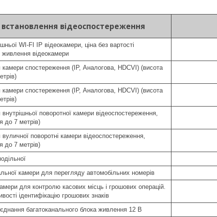
і встановлення відеоспостереження
ньої WI-FI IP відеокамери, ціна без вартості
 живлення відеокамери
я камери спостереження (IP, Аналогова, HDCVI) (висота
етрів)
я камери спостереження (IP, Аналогова, HDCVI) (висота
етрів)
я внутрішньої поворотної камери відеоспостереження,
я до 7 метрів)
я вуличної поворотні камери відеоспостереження,
я до 7 метрів)
одільної
льної камери для перегляду автомобільних номерів
амери для контролю касових місць і грошових операцій.
ості ідентифікацію грошових знаків
'єднання багатоканального блока живлення 12 В