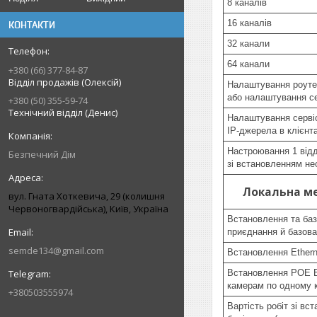
8 каналів
16 каналів
КОНТАКТИ
32 канали
64 канали
+380 (66) 377-84-87
Відділ продажів (Олексій)
Налаштування роутер
або налаштування с
+380 (50) 355-59-74
Технічний відділ (Денис)
Налаштування сервіс
IP-джерела в клієнта
Настроювання 1 відд
Безпечний Дім
зі встановленням не
Локальна м
вул. Гната Хоткевича, 29 (колишня
Червоногвардійська), Київ, Україна
Встановлення та баз
приєднання й базова
semde134@gmail.com
Встановлення Ethern
Встановлення POE Et
камерам по одному к
+380503555974
Вартість робіт зі в