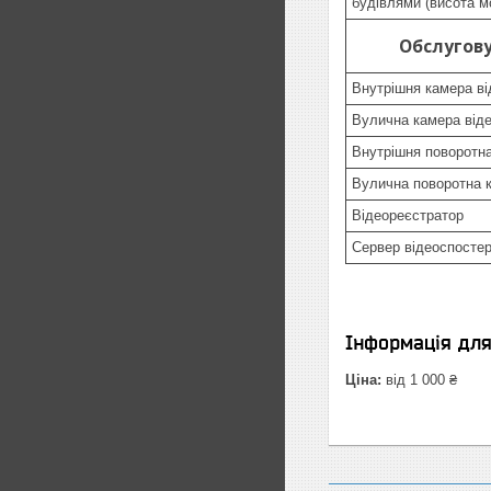
будівлями (висота м
Обслугов
Внутрішня камера в
Вулична камера від
Внутрішня поворотн
Вулична поворотна 
Відеореєстратор
Сервер відеоспосте
Інформація дл
Ціна:
від 1 000 ₴