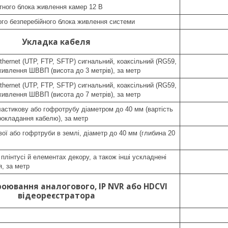
тного блока живлення камер 12 В
ого безперебійного блока живлення системи
Укладка кабеля
hernet (UTP, FTP, SFTP) сигнальний, коаксільний (RG59,
живлення ШВВП (висота до 3 метрів), за метр
hernet (UTP, FTP, SFTP) сигнальний, коаксільний (RG59,
живлення ШВВП (висота до 7 метрів), за метр
астикову або гофротрубу діаметром до 40 мм (вартість
рокладання кабелю), за метр
ої або гофртруби в землі, діаметр до 40 мм (глибина 20
плінтусі й елементах декору, а також інші ускладнені
, за метр
оювання аналогового, IP NVR або HDCVI
відеореєстратора