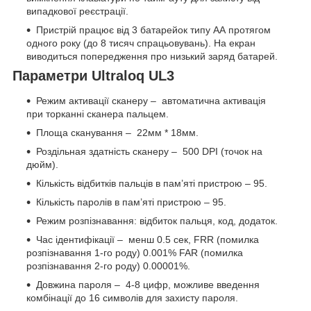
випадкової реєстрації.
Пристрій працює від 3 батарейок типу АА протягом
одного року (до 8 тисяч спрацьовувань). На екран
виводиться попередження про низький заряд батарей.
Параметри Ultraloq UL3
Режим активації сканеру – автоматична активація
при торканні сканера пальцем.
Площа сканування – 22мм * 18мм.
Роздільная здатність сканеру – 500 DPI (точок на
дюйм).
Кількість відбитків пальців в пам’яті пристрою – 95.
Кількість паролів в пам’яті пристрою – 95.
Режим розпізнавання: відбиток пальця, код, додаток.
Час ідентифікації – менш 0.5 сек, FRR (помилка
розпізнавання 1-го роду) 0.001% FAR (помилка
розпізнавання 2-го роду) 0.00001%.
Довжина пароля – 4-8 цифр, можливе введення
комбінації до 16 символів для захисту пароля.