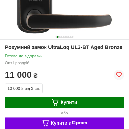
Розумний замок UltraLoq UL3-BT Aged Bronze
Готово до відправки
Опт і роздріб
11 000
₴
10 000 ₴
від 3 шт.
Купити
або
Купити з