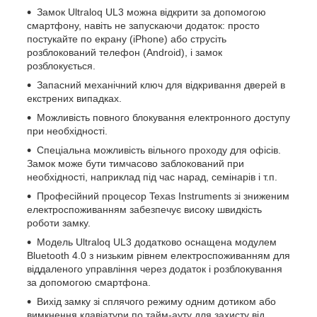
Замок Ultraloq UL3 можна відкрити за допомогою
смартфону, навіть не запускаючи додаток: просто
постукайте по екрану (iPhone) або струсіть
розблокований телефон (Android), і замок
розблокується.
Запасний механічний ключ для відкривання дверей в
екстрених випадках.
Можливість повного блокування електронного доступу
при необхідності.
Спеціальна можливість вільного проходу для офісів.
Замок може бути тимчасово заблокований при
необхідності, наприклад під час нарад, семінарів і т.п.
Професійний процесор Texas Instruments зі зниженим
електроспоживанням забезпечує високу швидкість
роботи замку.
Модель Ultraloq UL3 додатково оснащена модулем
Bluetooth 4.0 з низьким рівнем електроспоживанням для
віддаленого управління через додаток і розблокування
за допомогою смартфона.
Вихід замку зі сплячого режиму одним дотиком або
вимкнення клавіатури по тайм-ауту для захисту від