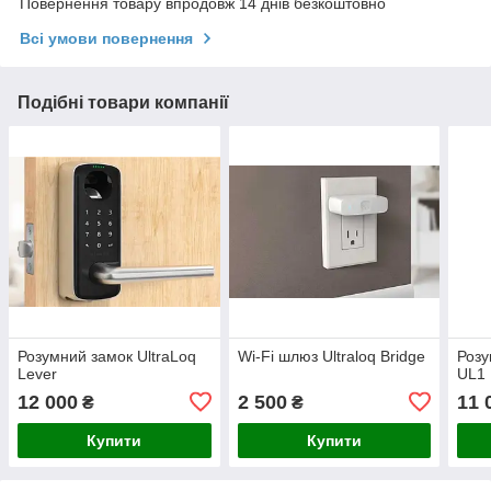
Повернення товару впродовж 14 днів безкоштовно
Всі умови повернення
Подібні товари компанії
Розумний замок UltraLoq
Wi-Fi шлюз Ultraloq Bridge
Розу
Lever
UL1 
12 000
2 500
11 
₴
₴
Купити
Купити