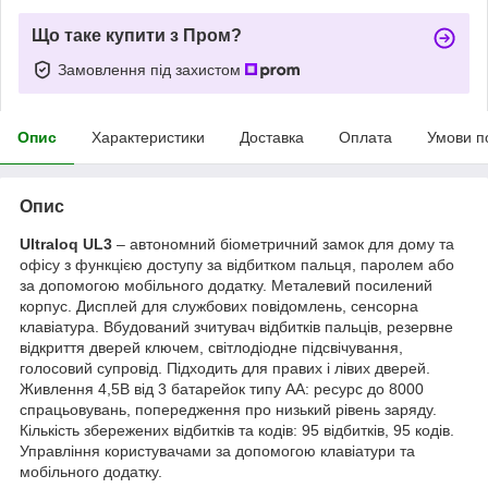
Що таке купити з Пром?
Замовлення під захистом
Опис
Характеристики
Доставка
Оплата
Умови п
Опис
Ultraloq UL3
– автономний біометричний замок для дому та
офісу з функцією доступу за відбитком пальця, паролем або
за допомогою мобільного додатку. Металевий посилений
корпус. Дисплей для службових повідомлень, сенсорна
клавіатура. Вбудований зчитувач відбитків пальців, резервне
відкриття дверей ключем, світлодіодне підсвічування,
голосовий супровід. Підходить для правих і лівих дверей.
Живлення 4,5В від 3 батарейок типу АА: ресурс до 8000
спрацьовувань, попередження про низький рівень заряду.
Кількість збережених відбитків та кодів: 95 відбитків, 95 кодів.
Управління користувачами за допомогою клавіатури та
мобільного додатку.