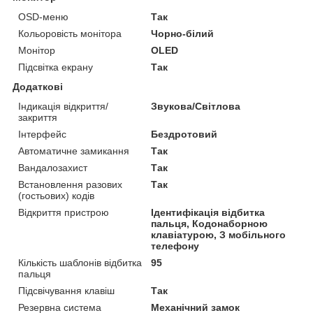
OSD-меню
Так
Кольоровість монітора
Чорно-білий
Монітор
OLED
Підсвітка екрану
Так
Додаткові
Індикація відкриття/
Звукова/Світлова
закриття
Інтерфейс
Бездротовий
Автоматичне замикання
Так
Вандалозахист
Так
Встановлення разових
Так
(гостьових) кодів
Відкриття пристрою
Ідентифікація відбитка
пальця, Кодонаборною
клавіатурою, З мобільного
телефону
Кількість шаблонів відбитка
95
пальця
Підсвічування клавіш
Так
Резервна система
Механічний замок