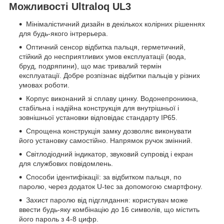
Можливості Ultraloq UL3
Мінімалістичний дизайн в декількох колірних рішеннях
для будь-якого інтрерьера.
Оптичний сенсор відбитка пальця, герметичний,
стійкий до несприятливих умов експлуатації (вода,
бруд, подряпини), що має тривалий термін
експлуатації. Добре розпізнає відбитки пальців у різних
умовах роботи.
Корпус виконаний зі сплаву цинку. Водонепроникна,
стабільна і надійна конструкція для внутрішньої і
зовнішньої установки відповідає стандарту IP65.
Спрощена конструкція замку дозволяє виконувати
його установку самостійно. Напрямок ручок змінний.
Світлодіодний індикатор, звуковий супровід і екран
для службових повідомлень.
Способи ідентифікації: за відбитком пальця, по
паролю, через додаток U-tec за допомогою смартфону.
Захист паролю від підглядання: користувач може
ввести будь-яку комбінацію до 16 символів, що містить
його пароль з 4-8 цифр.