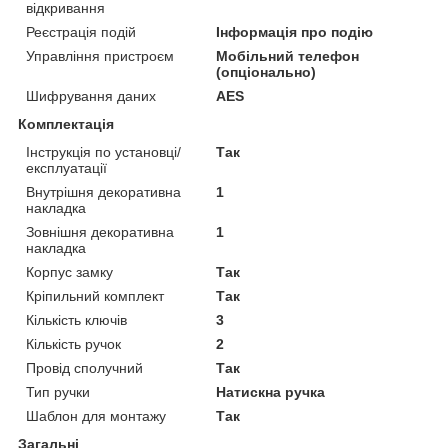
відкривання
Реєстрація подій
Інформація про подію
Управління пристроєм
Мобільний телефон
(опціонально)
Шифрування даних
AES
Комплектація
Інструкція по установці/
Так
експлуатації
Внутрішня декоративна
1
накладка
Зовнішня декоративна
1
накладка
Корпус замку
Так
Кріпильний комплект
Так
Кількість ключів
3
Кількість ручок
2
Провід сполучний
Так
Тип ручки
Натискна ручка
Шаблон для монтажу
Так
Загальні