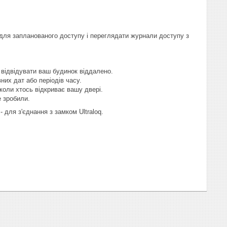
 для запланованого доступу і переглядати журнали доступу з
м відвідувати ваш будинок віддалено.
них дат або періодів часу.
коли хтось відкриває вашу двері.
е зробили.
 для з'єднання з замком Ultraloq.