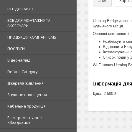
Опис
Харак
ВСЕ ДЛЯ АВТО
ВСЕ ДЛЯ МОНТАЖНУ ТА
Ultraloq Bridge дозв
АКСЕСУАРИ
будь-якого місця.
Основні можливості:
ПРОДУКЦІЯ КОМПАНІЇ CMS
Розблокуйте сві
Відправити Ekey
ПОСЛУГИ
Інтелектуальні 
Список подій у д
Відеонагляд
Wi-Fi шлюз Ultraloq B
Default Category
Джерела живлення
Інформація дл
Ціна:
2 500 ₴
Звукове оповіщення
Кабельна продукція
Електромонтажне
обладнання