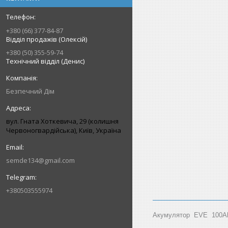
+380 (66) 377-84-87
Відділ продажів (Олексій)
+380 (50) 355-59-74
Технічний відділ (Денис)
Безпечний Дім
вул. Гната Хоткевича, 29 (колишня
Червоногвардійська), Київ, Україна
semde134@gmail.com
+380503555974
Акумулятор EVE 100Ah 