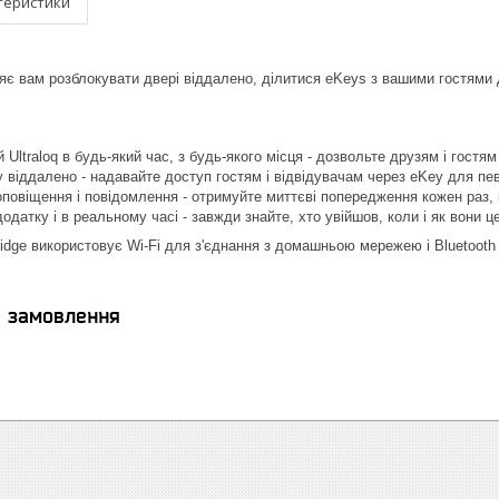
теристики
оляє вам розблокувати двері віддалено, ділитися eKeys з вашими гостями
й Ultraloq в будь-який час, з будь-якого місця - дозвольте друзям і гостя
 віддалено - надавайте доступ гостям і відвідувачам через eKey для пев
оповіщення і повідомлення - отримуйте миттєві попередження кожен раз, 
одатку і в реальному часі - завжди знайте, хто увійшов, коли і як вони ц
ridge використовує Wi-Fi для з'єднання з домашньою мережею і Bluetooth -
я замовлення