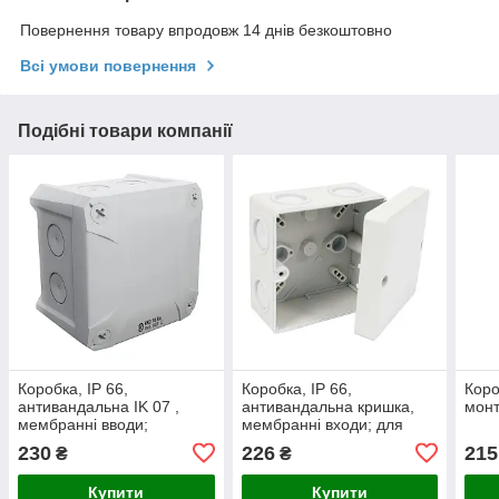
Повернення товару впродовж 14 днів безкоштовно
Всі умови повернення
Подібні товари компанії
Коробка, IP 66,
Коробка, IP 66,
Коро
антивандальна IK 07 ,
антивандальна кришка,
мон
мембранні вводи;
мембранні входи; для
безгалогеновий УФ-
зовнішнього монтажу;
230
226
215
₴
₴
стійкий матеріал; для
розміри 81х81х54 мм
зовнішнього монтажу;
Купити
Купити
розміри