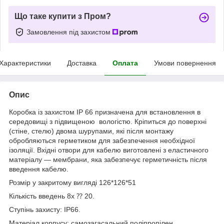
Що таке купити з Пром?
Замовлення під захистом
Характеристики
Доставка
Оплата
Умови повернення
Опис
Коробка із захистом IP 66 призначена для встановлення в
середовищі з підвищеною вологістю. Кріпиться до поверхні
(стіне, стелю) двома шурупами, які після монтажу
обробляються герметиком для забезпечення необхідної
ізоляції. Вхідні отвори для кабелю виготовлені з еластичного
матеріалу — мембрани, яка забезпечує герметичність після
введення кабелю.
Розмір у закритому вигляді 126*126*51
Кількість введень 8х ⁇ 20.
Ступінь захисту: IP66.
Матеріал корпусу: самозагасальний поліпропілен.