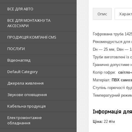
ВСЕ ДЛЯ АВТО
Опис
Харак
ВСЕ ДЛЯ МОНТАЖНУ ТА
АКСЕСУАРИ
Гофрована труба 1425
ПРОДУКЦІЯ КОМПАНІЇ CMS
Рекомендується для в
ПОСЛУГИ
Dн — 25 мм, Dвн — 18
Труби виготовлені із 
Відеонагляд
Гранично допустиме 
Default Category
Колір гофри:
світло
Матеріал:
ПВХ самоз
Джерела живлення
Ступінь горючості бу
Звукове оповіщення
Температурний режим
Кабельна продукція
Інформація дл
Електромонтажне
Ціна:
22 ₴/м
обладнання