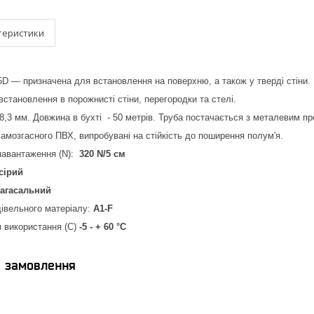
теристики
D — призначена для встановлення на поверхню, а також у тверді стіни.
становлення в порожнисті стіни, перегородки та стелі.
,3 мм. Довжина в бухті - 50 метрів. Труба постачається з металевим пр
самозгасного ПВХ, випробувані на стійкість до поширення полум'я.
навантаження (N):
320 N/5 см
-сірий
агасальний
дівельного матеріалу:
A1-F
 використання (С)
-5 - + 60 °C
я замовлення