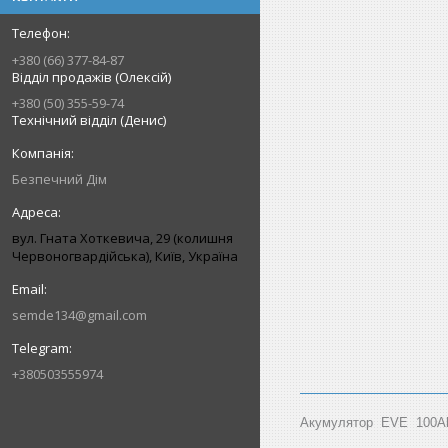
+380 (66) 377-84-87
Відділ продажів (Олексій)
+380 (50) 355-59-74
Технічний відділ (Денис)
Безпечний Дім
вул. Гната Хоткевича, 29 (колишня
Червоногвардійська), Київ, Україна
semde134@gmail.com
+380503555974
Акумулятор EVE 100Ah 