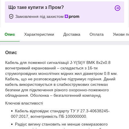
Що таке купити з Пром?
Замовлення під захистом
Опис
Характеристики
Доставка
Оплата
Умови п
Опис
Кабель для пожежної сигналізації J-Y(St)Y BMK 8x2x0.8
вогнетривкий екранований – складається з 16-ти
струмопровідних монолітних мідних жил діаметром 0.8 мм.
Кабель, що не розповсюджує/не підтримує горіння. Даний
кабель використовується в слабкострумових системах
безпеки для підключення різного охоронно-пожежного
обладнання. Оболонка – безгалогенний компаунд.
Ключові властивості
Кабель відповідає стандарту ТУ У 27.3-40638245-
007:2017, вогнетривкість ПБ 100000000.
Радіус вигину становить не менше семиразового