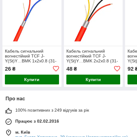
Кабель сигнальний
Кабель сигнальний
Кабе
вогнестійкий TCF J-
вогнестійкий TCF J-
вогн
Y(St)Y…BMK 1x2x0.8 (31-
Y(St)Y…BMK 2x2x0.8 (31-
Y(St
00156)
00157)
0015
26
48
92
₴
₴
Купити
Купити
Про нас
100% позитивних з 249 відгуків за рік
Працює з 02.02.2016
м. Київ
вул. Гната Хоткевича, 29 (колишня Червоногвардійська),