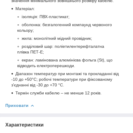
значення мінімального зовнішнього розміру кабелю.
Матеріал:
ізоляція: ПВХ-пластикат;
оболонка: безгалогенний компаунд червоного
кольору;
жила: монолітний мідний провідник;
розділовий шар: поліетилентерефталатна
плівка ПЕТ-Е;
екран: ламінована алюмінієва фольга (St), що
відводить електроперешкоди.
Діапазон температур при монтажі та прокладанні від
-10 до +50°С; робочі температури при фіксованому
з'єднанні від -30 до +70 °С.
Термін служби кабелю – не менше 12 років.
Приховати
Характеристики