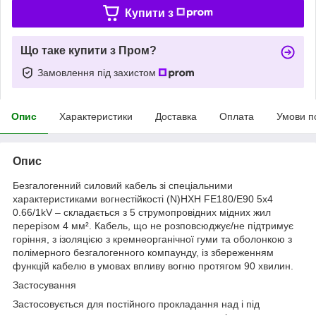
Купити з
Що таке купити з Пром?
Замовлення під захистом
Опис
Характеристики
Доставка
Оплата
Умови п
Опис
Безгалогенний силовий кабель зі спеціальними
характеристиками вогнестійкості (N)HXH FE180/E90 5x4
0.66/1kV – складається з 5 струмопровідних мідних жил
перерізом 4 мм². Кабель, що не розповсюджує/не підтримує
горіння, з ізоляцією з кремнеорганічної гуми та оболонкою з
полімерного безгалогенного компаунду, із збереженням
функцій кабелю в умовах впливу вогню протягом 90 хвилин.
Застосування
Застосовується для постійного прокладання над і під