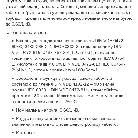
штукатуркою в сухих, вологих та мокрих приміщеннях, а також
у кам'яній кладці, стінах та бетоні. Дозволяється прокладання
кабелю в ґрунт, але за умови укладання в захисних шлангах і
трубах. Підходить для електромереж з номінальною напругою
до 0.66/1 кВ.
Ключові властивості
Відповідає стандартам: вогнетривкість DIN VDE 0472-
804C, 0482-266-2-4, IEC 60332-3; виділення диму DIN
VDE 0472-816, 0482-267-2-4, IEC 61034; виділення
токсичних та корозійних газів під час горіння: IEC 60754-
1, кислотних газів < 0.5% DIN VDE 0472-813, IEC 60754-
2: pH≥4,3, питома провідність:≤100µScm-1.
Збереження функції в умовах пожежі: кабелю з
системою кріплення DIN VDE 4102-12 – 90 хвилин,
ізоляції IEC 60331, DIN VDE 0472-814, вогнестійкість
протягом 180 хвилин. Максимальна температура жили
за короткого замикання: +250°С.
Номінальна напруга: 0.66/1 кВ.
Радіус вигину становить не менше семиразового
значення мінімального зовнішнього розміру кабелю.
Матеріал: