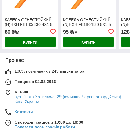
КАБЕЛЬ ОГНЕСТОЙКИЙ
КОБЕЛЬ ОГНЕСТИЙКИЙ
КАБ
(N)HXH FE180/E30 4Х1,5
(N)HXH FE180/E30 5Х1,5
(N)H
80
95
128
₴/м
₴/м
Купити
Купити
Про нас
100% позитивних з 249 відгуків за рік
Працює з 02.02.2016
м. Київ
вул. Гната Хоткевича, 29 (колишня Червоногвардійська),
Київ, Україна
Контакти
Сьогодні працює з 10:00 до 16:30
Показати весь графік роботи