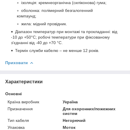
ізоляція: кремнеорганічна (силіконова) гума;
оболонка: полімерний безгалогенний
компаунд;
жила: мідний провідник.
Діапазон температур при монтажі та прокладанні: від
-10 до +50°С; робочі температури при фіксованому
з'єднанні від -40 до +70 °С.
Термін служби кабелю – не менше 12 років.
Приховати
Характеристики
Основні
Країна виробник
Україна
Призначення
Для охоронних/пожежних
систем
Тип кабеля
Негорючий
Упаковка
Моток