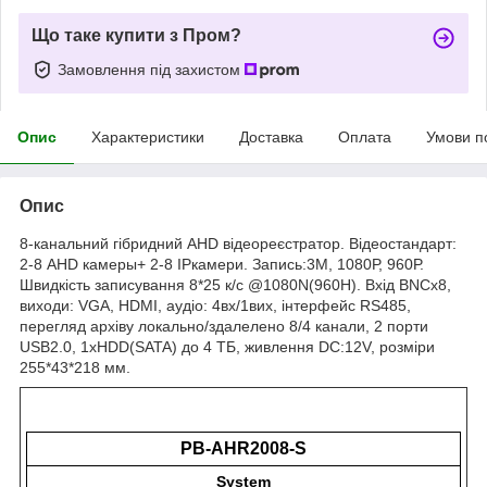
Що таке купити з Пром?
Замовлення під захистом
Опис
Характеристики
Доставка
Оплата
Умови п
Опис
8-канальний гібридний А
HD
відеореєстратор. Відеостандарт:
2-8
AHD
камеры+ 2-8
IP
камери. Запись:3М, 1080Р, 960Р.
Швидкість записування 8*25 к/с @1080
N
(960
H
). Вхід
BNCx
8,
виходи:
VGA
,
HDMI
, аудіо: 4вх/1вих, інтерфейс
RS
485,
перегляд архіву локально/здалелено 8/4 канали, 2 порти
USB
2.0, 1
xHDD
(
SATA
) до 4 ТБ, живлення
DC
:12
V
, розміри
255*43*218 мм.
PB-AHR2008-S
System