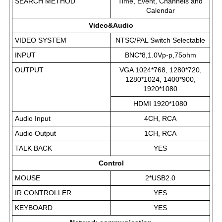
SEARCH METHOD
Time, Event, Channels and
Calendar
Video&Audio
VIDEO SYSTEM
NTSC/PAL Switch Selectable
INPUT
BNC*8,1.0Vp-p,75ohm
OUTPUT
VGA 1024*768, 1280*720,
1280*1024, 1400*900,
1920*1080
HDMI 1920*1080
Audio Input
4CH, RCA
Audio Output
1CH, RCA
TALK BACK
YES
Control
MOUSE
2*USB2.0
IR CONTROLLER
YES
KEYBOARD
YES