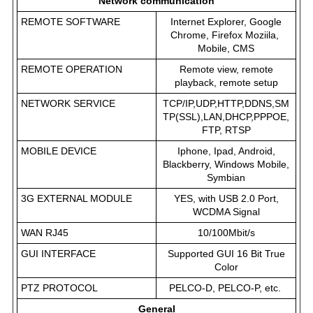
Network communication
REMOTE SOFTWARE
Internet Explorer, Google
Chrome, Firefox Moziila,
Mobile, CMS
REMOTE OPERATION
Remote view, remote
playback, remote setup
NETWORK SERVICE
TCP/IP,UDP,HTTP,DDNS,SM
TP(SSL),LAN,DHCP,PPPOE,
FTP, RTSP
MOBILE DEVICE
Iphone, Ipad, Android,
Blackberry, Windows Mobile,
Symbian
3G EXTERNAL MODULE
YES, with USB 2.0 Port,
WCDMA Signal
WAN RJ45
10/100Mbit/s
GUI INTERFACE
Supported GUI 16 Bit True
Color
PTZ PROTOCOL
PELCO-D, PELCO-P, etc.
General