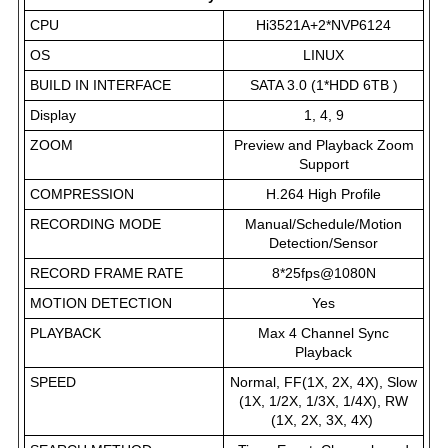
CPU
Hi3521A+2*NVP6124
OS
LINUX
BUILD IN INTERFACE
SATA 3.0 (1*HDD 6TB )
Display
1, 4, 9
ZOOM
Preview and Playback Zoom
Support
COMPRESSION
H.264 High Profile
RECORDING MODE
Manual/Schedule/Motion
Detection/Sensor
RECORD FRAME RATE
8*25fps@1080N
MOTION DETECTION
Yes
PLAYBACK
Max 4 Channel Sync
Playback
SPEED
Normal, FF(1X, 2X, 4X), Slow
(1X, 1/2X, 1/3X, 1/4X), RW
(1X, 2X, 3X, 4X)