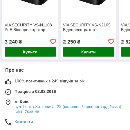
VIA SECURITY VS-N1108
VIA SECURITY VS-N2105
VIA
PoE Відеореєстратор
Відеореєстратор
Віде
3 240
2 250
2 5
₴
₴
Купити
Купити
Про нас
100% позитивних з 249 відгуків за рік
Працює з 02.02.2016
м. Київ
вул. Гната Хоткевича, 29 (колишня Червоногвардійська),
Київ, Україна
Контакти