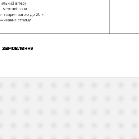
 сильний вітер)
ь мертвої зони
ня тварин вагою до 20 кг
оживання струму
я замовлення