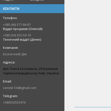
КОНТАКТИ
+380 (66) 377-84-87
Відділ продажів (Олексій)
+380 (50) 355-59-74
Технічний відділ (Денис)
Безпечний Дім
вул. Гната Хоткевича, 29 (колишня
Червоногвардійська), Київ, Україна
semde134@gmail.com
+380503555974