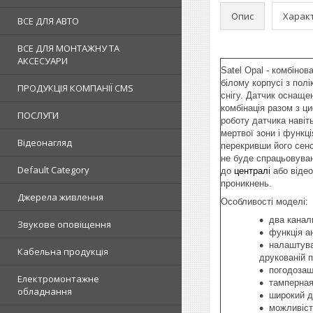
Опис
Харак
ВСЕ ДЛЯ АВТО
ВСЕ ДЛЯ МОНТАЖНУ ТА
АКСЕСУАРИ
Satel Opal - комбіно
білому корпусі з пол
ПРОДУКЦІЯ КОМПАНІЇ CMS
снігу. Датчик оснаще
комбінація разом з 
ПОСЛУГИ
роботу датчика навіт
мертвої зони і функц
Відеонагляд
перекривши його сенс
не буде спрацьовуван
Default Category
до
централі
або відео
проникнень.
Джерела живлення
Особливості моделі:
два канал
Звукове оповіщення
функція а
налаштува
Кабельна продукція
друкованій п
погодозащ
Електромонтажне
тамперная 
обладнання
широкий д
можливіст