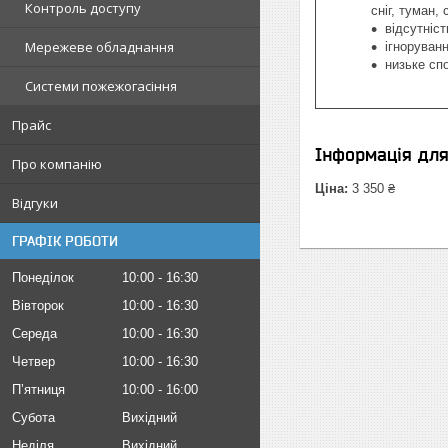
Контроль доступу
сніг, туман,
відсутніст
Мережеве обладнання
ігноруван
низьке сп
Системи пожежогасіння
Прайс
Інформація дл
Про компанію
Ціна:
3 350 ₴
Відгуки
ГРАФІК РОБОТИ
Понеділок
10:00
16:30
Вівторок
10:00
16:30
Середа
10:00
16:30
Четвер
10:00
16:30
Пʼятниця
10:00
16:00
Субота
Вихідний
Неділя
Вихідний