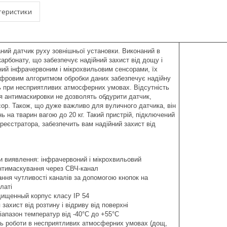
теристики
ваний датчик руху зовнішньої установки. Виконаний в
ікарбонату, що забезпечує надійний захист від дощу і
ний інфрачервоним і мікрохвильовим сенсорами, їх
цифровим алгоритмом обробки даних забезпечує надійну
ь при несприятливих атмосферних умовах. Відсутність
ія антимаскировки не дозволять обдурити датчик,
ор. Також, що дуже важливо для вуличного датчика, він
ь на тварин вагою до 20 кг. Такий пристрій, підключений
реєстратора, забезпечить вам надійний захист від
и виявлення: інфрачервоний і мікрохвильовий
нтимаскування через СВЧ-канал
ння чутливості каналів за допомогою кнопок на
латі
ищенный корпус класу IP 54
захист від розтину і відриву від поверхні
іапазон температур від -40°C до +55°C
ь роботи в несприятливих атмосферних умовах (дощ,